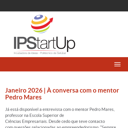
Toggl
navig
Janeiro 2026 | À conversa com o mentor
Pedro Mares
Já está disponível a entrevista com o mentor Pedro Mares,
professor na Escola Superior de
Ciências Empresariais. Desde cedo que teve contacto
com questões relacionadas ao empreendedorismo: “Sempre