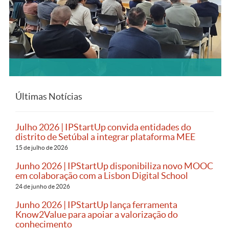
Últimas Notícias
Julho 2026 | IPStartUp convida entidades do
distrito de Setúbal a integrar plataforma MEE
15 de julho de 2026
Junho 2026 | IPStartUp disponibiliza novo MOOC
em colaboração com a Lisbon Digital School
24 de junho de 2026
Junho 2026 | IPStartUp lança ferramenta
Know2Value para apoiar a valorização do
conhecimento