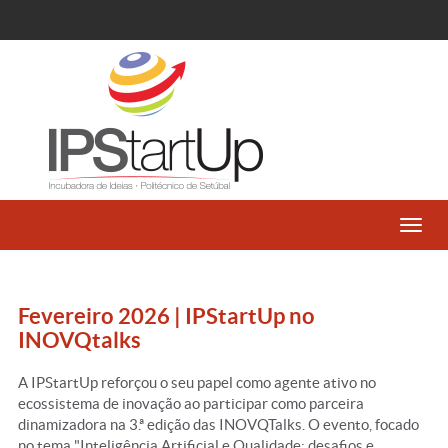
Toggl
navig
Fevereiro 2026 | IPStartUp no
INOVQtalks
A IPStartUp reforçou o seu papel como agente ativo no
ecossistema de inovação ao participar como parceira
dinamizadora na 3.ª edição das INOVQTalks. O evento, focado
no tema "Inteligência Artificial e Qualidade: desafios e